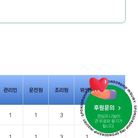
· SPONSORSHIP INQUIRY · SPONSORSHIP INQUIRY · SPONSORSHIP INQUIRY · SPONSORSHIP I
관리인
운전원
조리원
위생원
촉탁의
후원문의
1
1
3
1
1
관심과 나눔이
큰 위로와 용기가
됩니다.
1
1
3
1