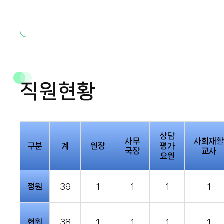
직원현황
상담
사무
사회재활
구분
계
원장
평가
국장
교사
요원
정원
39
1
1
1
1
현원
38
1
1
1
1