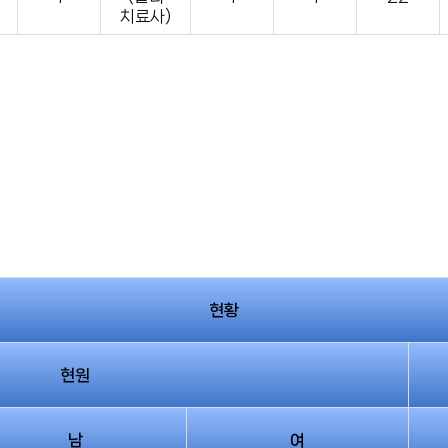
치료사)
현황
현원
남
여