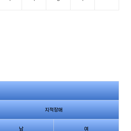
지적장애
남
여