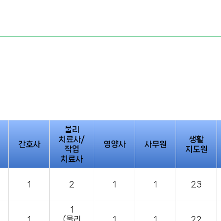
물리
치료사/
생활
간호사
영양사
사무원
작업
지도원
치료사
1
2
1
1
23
1
1
(물리
1
1
22