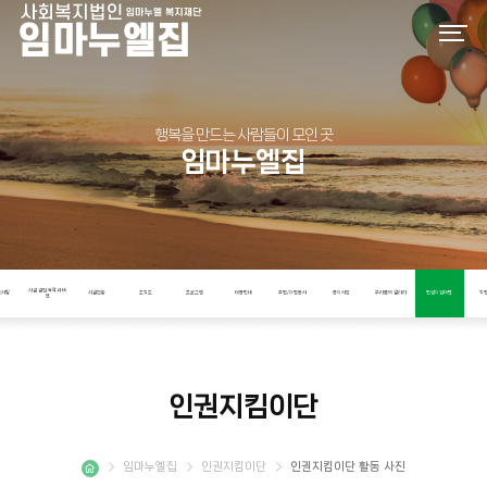
행복을 만드는 사람들이 모인 곳
임마누엘집
시설 설립 목적과 비
인사말
시설현황
조직도
프로그램
이용안내
후원/자원봉사
공지사항
우리들의 갤러리
인권지킴이단
직
전
인권지킴이단
임마누엘집
인권지킴이단
인권지킴이단 활동 사진