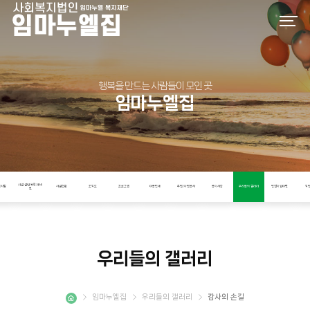
행복을 만드는 사람들이 모인 곳
임마누엘집
시설 설립 목적과 비
인사말
시설현황
조직도
프로그램
이용안내
후원/자원봉사
공지사항
우리들의 갤러리
인권지킴이단
직
전
우리들의 갤러리
임마누엘집
우리들의 갤러리
감사의 손길