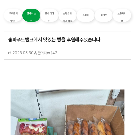
우리들의
감사의 손
행사 이야
교육 & 회
고충처리
소식지
식단표
이야기
길
기
의 & 시설
함
송파푸드뱅크에서 맛있는 빵을 후원해주셨습니다.
관리자
2026.03.30
142