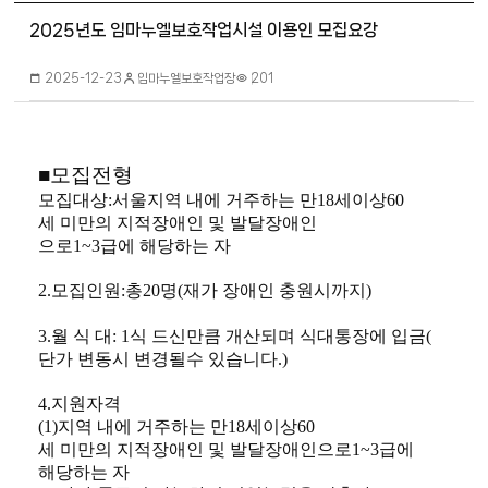
2025년도 임마누엘보호작업시설 이용인 모집요강
임마누엘보호작업장
2025-12-23
201
■
모집전형
모집대상
:
서울지역 내에 거주하는 만
18
세이상
60
세 미만의 지적장애인 및 발달장애인
으로
1~3
급에 해당하는 자
2.
모집인원
:
총
20
명
(
재가 장애인 충원시까지
)
3.
월 식 대
:
1
식 드신만큼 개산되며 식대통장에 입금
(
단가 변동시 변경될수 있습니다
.)
4.
지원자격
(1)
지역 내에 거주하는 만
18
세이상
60
세 미만의 지적장애인 및 발달장애인으로
1~3
급에
해당하는 자