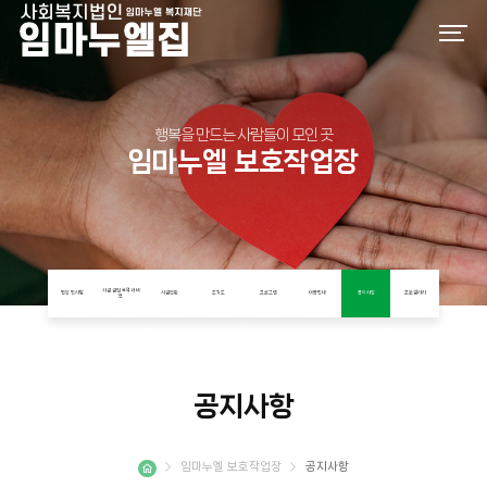
행복을 만드는 사람들이 모인 곳
임마누엘 보호작업장
시설 설립 목적과 비
원장 인사말
시설현황
조직도
프로그램
이용안내
공지사항
포토갤러리
전
공지사항
임마누엘 보호작업장
공지사항