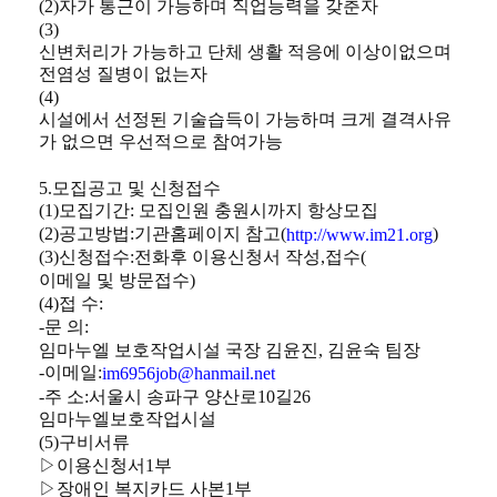
(2)
자가 통근이 가능하며 직업능력을 갖춘자
(3)
신변처리가 가능하고 단체 생활 적응에 이상이없으며
전염성 질병이 없는자
(4)
시설에서 선정된 기술습득이 가능하며 크게 결격사유
가 없으면 우선적으로 참여가능
5.
모집공고 및 신청접수
(1)
모집기간
:
모집인원 충원시까지 항상모집
(2)
공고방법
:
기관홈페이지 참고
(
)
http://www.im21.org
(3)
신청접수
:
전화후 이용신청서 작성
,
접수
(
이메일 및 방문접수
)
(4)
접 수
:
-
문 의
:
임마누엘 보호작업시설 국장 김윤진, 김윤숙 팀장
-
이메일
:
im6956job@hanmail.net
-
주 소
:
서울시 송파구 양산로
10
길
26
임마누엘보호작업시설
(5)
구비서류
▷
이용신청서
1
부
▷
장애인 복지카드 사본
1
부