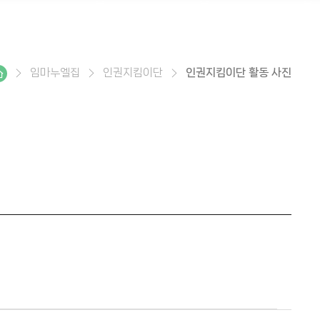
임마누엘집
인권지킴이단
인권지킴이단 활동 사진