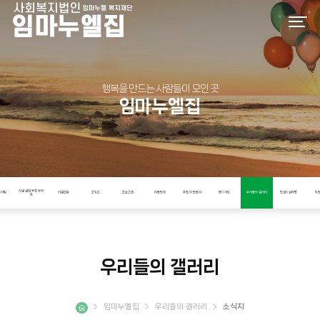
행복을 만드는 사람들이 모인 곳
임마누엘집
시설 설립 목적과 비
인사말
시설현황
조직도
프로그램
이용안내
후원/자원봉사
공지사항
우리들의 갤러리
인권지킴이단
직
전
우리들의 갤러리
임마누엘집
우리들의 갤러리
소식지