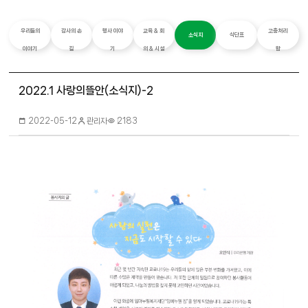
우리들의
감사의 손
행사 이야
교육 & 회
고충처리
소식지
식단표
이야기
길
기
의 & 시설
함
2022.1 사랑의뜰안(소식지)-2
관리자
2022-05-12
2183